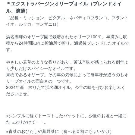
＊エクストラバージンオリーブオイル（ブレンドオイ
ル、濾過）
（品種：ミッション、ピクアル、ネバディロブランコ、フラント
イオ、ルッカ、マンザニロ）
浜名湖畔のオリーブ園で栽培されたオリーブ100％。早摘みし収
穫から24時間以内に搾油所で搾り、濾過後ブレンドしたオイルで
す。
やさしい若草のような香りがあり、苦味辛味が感じられる例年よ
り少しだけスパイシーなオイルです。
果樹であるオリーブ。その年の気候によって毎年味が違うのもオ
リーブオイルの面白さの一つです。
2024年産 搾りたて浜名湖オイル。今年の味をぜひお楽しみく
ださいませ。
※シンプルに軽くトーストしたバケットに、少量のお塩と一緒に
たっぶりかけて・・。
※青菜のおひたしや蒸野菜に（食べる直前にちょいかけ）